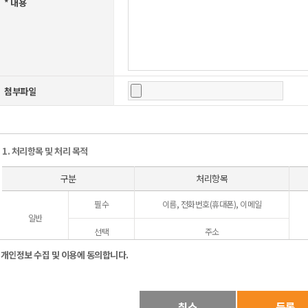
* 내용
첨부파일
1. 처리항목 및 처리 목적
구분
처리항목
필수
이름, 전화번호(휴대폰), 이메일
일반
선택
주소
개인정보 수집 및 이용에 동의합니다.
익명
필수
이메일
취소
등록